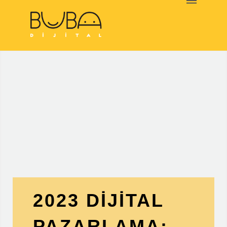
HAKKIMIZDA
NELER
YAPIYORUZ
MARKALAR
BLOG
İLETİŞİM
2023 DIJITAL
PAZARLAMA: