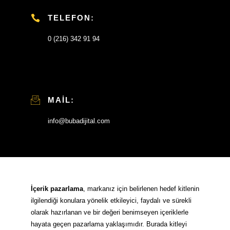
TELEFON:
0 (216) 342 91 94
MAIL:
info@bubadijital.com
İçerik pazarlama
, markanız için belirlenen hedef kitlenin
ilgilendiği konulara yönelik etkileyici, faydalı ve sürekli
olarak hazırlanan ve bir değeri benimseyen içeriklerle
hayata geçen pazarlama yaklaşımıdır. Burada kitleyi