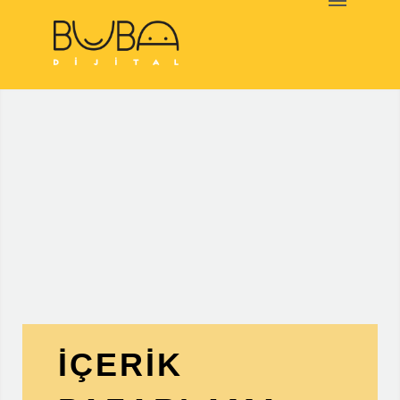
HAKKIMIZDA
NELER
YAPIYORUZ
MARKALAR
BLOG
İLETİŞİM
İÇERİK