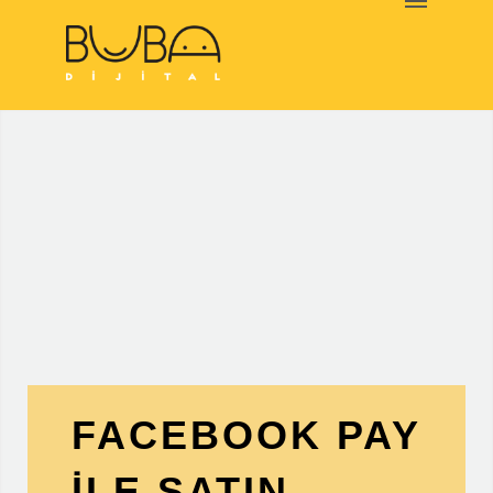
HAKKIMIZDA
NELER
YAPIYORUZ
MARKALAR
BLOG
İLETİŞİM
FACEBOOK PAY
ILE SATIN